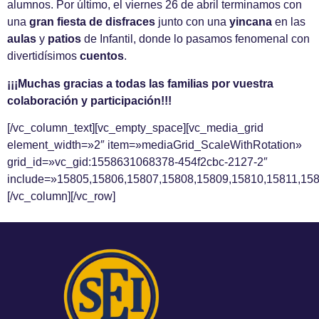
alumnos. Por último, el viernes 26 de abril terminamos con
una
gran fiesta de disfraces
junto con una
yincana
en las
aulas
y
patios
de Infantil, donde lo pasamos fenomenal con
divertidísimos
cuentos
.
¡¡¡Muchas gracias a todas las familias por vuestra
colaboración y participación!!!
[/vc_column_text][vc_empty_space][vc_media_grid
element_width=»2″ item=»mediaGrid_ScaleWithRotation»
grid_id=»vc_gid:1558631068378-454f2cbc-2127-2″
include=»15805,15806,15807,15808,15809,15810,15811,15
[/vc_column][/vc_row]