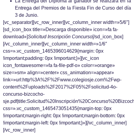
La Entrega del Diploma al ganador se realizará en la
Entrega del Premios de la Fiesta Fin de Curso del día
3 de Junio.
[vc_separator][vc_row_inner][vc_column_inner width=»5/6″]
[sd_icon_box title=»Descarga disponible» icon=»fa fa-
download»]
Solicitud Inscripción Concurso
[/sd_icon_box]
[/vc_column_inner][vc_column_inner width=»1/6″
css=».vc_custom_1465396014629{margin: 0px
!important;padding: 0px !important;}»][vc_icon
icon_fontawesome=»fa fa-file-pdf-o» color=»orange»
size=»sm» align=»center» css_animation=»appear»
link=»url:http%3A%2F%2Fwww.colegiosje.com%2Fwp-
content%2Fuploads%2F2017%2F05%2Fsolicitud-4o-
concurso-bizcocho-
sje.pdf|title:Solicitud%20Inscripción%20Concurso%20Biz
css=».vc_custom_1465473051435{margin-top: 0px
!important;margin-right: 0px !important;margin-bottom: 0px
!important;margin-left: 0px !important;}»][/vc_column_inner]
[/vc_row_inner]