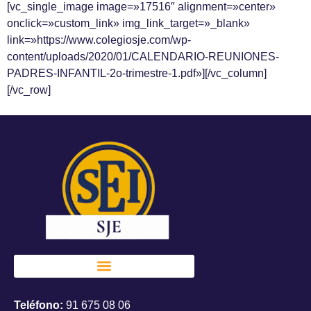
[vc_single_image image=»17516″ alignment=»center»
onclick=»custom_link» img_link_target=»_blank»
link=»https://www.colegiosje.com/wp-
content/uploads/2020/01/CALENDARIO-REUNIONES-
PADRES-INFANTIL-2o-trimestre-1.pdf»][/vc_column]
[/vc_row]
Teléfono:
91 675 08 06