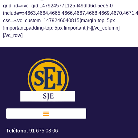
grid_id=»vc_gid:1479245771125-f49dfd6d-5ee5-0″
include=»4663,4664,4665,4666,4667,4668,4669,4670,4671,
css=».vc_custom_1479246040815{margin-top: 5px
!important;padding-top: 5px !important;}»][/vc_column]
[/vc_row]
Teléfono:
91 675 08 06