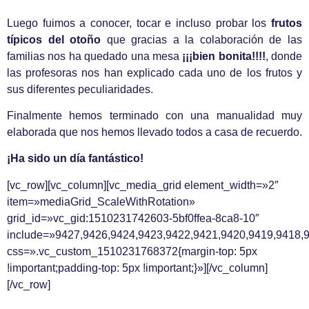
Luego fuimos a conocer, tocar e incluso probar los
frutos
típicos del otoño
que gracias a la colaboración de las
familias nos ha quedado una mesa
¡¡¡bien bonita!!!!
, donde
las profesoras nos han explicado cada uno de los frutos y
sus diferentes peculiaridades.
Finalmente hemos terminado con una manualidad muy
elaborada que nos hemos llevado todos a casa de recuerdo.
¡Ha sido un día fantástico!
[vc_row][vc_column][vc_media_grid element_width=»2″
item=»mediaGrid_ScaleWithRotation»
grid_id=»vc_gid:1510231742603-5bf0ffea-8ca8-10″
include=»9427,9426,9424,9423,9422,9421,9420,9419,9418,
css=».vc_custom_1510231768372{margin-top: 5px
!important;padding-top: 5px !important;}»][/vc_column]
[/vc_row]