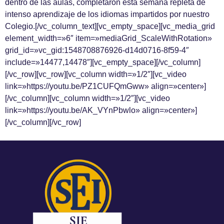
dentro de las aulas, completaron esta semana repleta de
intenso aprendizaje de los idiomas impartidos por nuestro
Colegio.[/vc_column_text][vc_empty_space][vc_media_grid
element_width=»6″ item=»mediaGrid_ScaleWithRotation»
grid_id=»vc_gid:1548708876926-d14d0716-8f59-4″
include=»14477,14478″][vc_empty_space][/vc_column]
[/vc_row][vc_row][vc_column width=»1/2″][vc_video
link=»https://youtu.be/PZ1CUFQmGww» align=»center»]
[/vc_column][vc_column width=»1/2″][vc_video
link=»https://youtu.be/AK_VYnPbwlo» align=»center»]
[/vc_column][/vc_row]