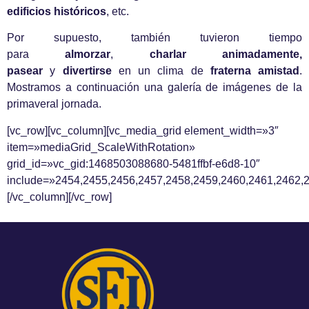
edificios históricos
, etc.
Por supuesto, también tuvieron tiempo
para
almorzar
,
charlar animadamente,
pasear
y
divertirse
en un clima de
fraterna amistad
.
Mostramos a continuación una galería de imágenes de la
primaveral jornada.
[vc_row][vc_column][vc_media_grid element_width=»3″
item=»mediaGrid_ScaleWithRotation»
grid_id=»vc_gid:1468503088680-5481ffbf-e6d8-10″
include=»2454,2455,2456,2457,2458,2459,2460,2461,2462,2
[/vc_column][/vc_row]