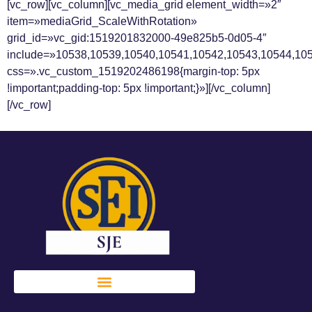
[vc_row][vc_column][vc_media_grid element_width=»2″
item=»mediaGrid_ScaleWithRotation»
grid_id=»vc_gid:1519201832000-49e825b5-0d05-4″
include=»10538,10539,10540,10541,10542,10543,10544,10
css=».vc_custom_1519202486198{margin-top: 5px
!important;padding-top: 5px !important;}»][/vc_column]
[/vc_row]