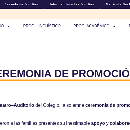
Escuela de familias
Información a las familias
Matrícula Bach
IO
PROG. LINGÜÍSTICO
PROG. ACADÉMICO
REMONIA DE PROMOCIÓN 
eatro
–
Auditorio
del Colegio, la solemne
ceremonia de prom
eron a las familias presentes su inestimable
apoyo
y
colabora