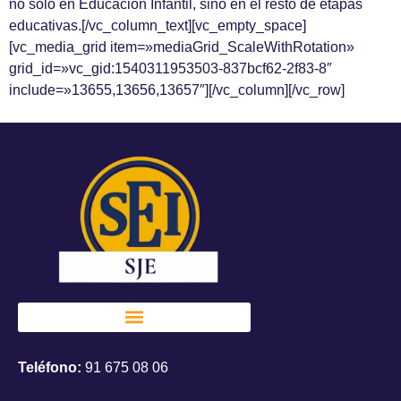
no sólo en Educación Infantil, sino en el resto de etapas
educativas.[/vc_column_text][vc_empty_space]
[vc_media_grid item=»mediaGrid_ScaleWithRotation»
grid_id=»vc_gid:1540311953503-837bcf62-2f83-8″
include=»13655,13656,13657″][/vc_column][/vc_row]
Teléfono:
91 675 08 06