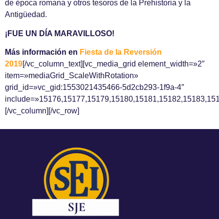
de época romana y otros tesoros de la Prehistoria y la
Antigüedad.
¡FUE UN DÍA MARAVILLOSO!
Más información en
Fiesta de la Reversión
2019
[/vc_column_text][vc_media_grid element_width=»2″
item=»mediaGrid_ScaleWithRotation»
grid_id=»vc_gid:1553021435466-5d2cb293-1f9a-4″
include=»15176,15177,15179,15180,15181,15182,15183,15
[/vc_column][/vc_row]