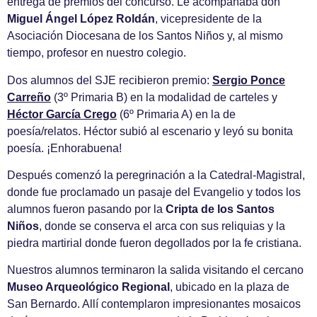
entrega de premios del concurso. Le acompañaba don
Miguel Ángel López Roldán
, vicepresidente de la
Asociación Diocesana de los Santos Niños y, al mismo
tiempo, profesor en nuestro colegio.
Dos alumnos del SJE recibieron premio:
Sergio Ponce
Carreño
(3º Primaria B) en la modalidad de carteles y
Héctor García Crego
(6º Primaria A) en la de
poesía/relatos. Héctor subió al escenario y leyó su bonita
poesía. ¡Enhorabuena!
Después comenzó la peregrinación a la Catedral-Magistral,
donde fue proclamado un pasaje del Evangelio y todos los
alumnos fueron pasando por la
Cripta de los Santos
Niños
, donde se conserva el arca con sus reliquias y la
piedra martirial donde fueron degollados por la fe cristiana.
Nuestros alumnos terminaron la salida visitando el cercano
Museo Arqueológico Regional
, ubicado en la plaza de
San Bernardo. Allí contemplaron impresionantes mosaicos