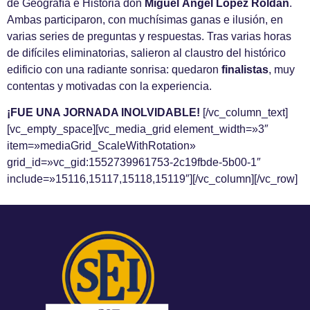
de Geografía e Historia don
Miguel Ángel López Roldán
.
Ambas participaron, con muchísimas ganas e ilusión, en
varias series de preguntas y respuestas. Tras varias horas
de difíciles eliminatorias, salieron al claustro del histórico
edificio con una radiante sonrisa: quedaron
finalistas
, muy
contentas y motivadas con la experiencia.
¡FUE UNA JORNADA INOLVIDABLE!
[/vc_column_text]
[vc_empty_space][vc_media_grid element_width=»3″
item=»mediaGrid_ScaleWithRotation»
grid_id=»vc_gid:1552739961753-2c19fbde-5b00-1″
include=»15116,15117,15118,15119″][/vc_column][/vc_row]