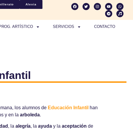
illerato
Alexia
PROG. ARTÍSTICO
SERVICIOS
CONTACTO
nfantil
semana, los alumnos de
Educación Infantil
han
os y en la
arboleda
.
idad
, la
alegría
, la
ayuda
y la
aceptación
de