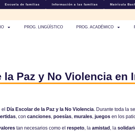
Escuela de familias
Información a las familias
Matrícula Bach
IO
PROG. LINGÜÍSTICO
PROG. ACADÉMICO
 la Paz y No Violencia en I
 el
Día Escolar de la Paz y la No Violencia
. Durante toda la 
ertidas
, con
canciones
,
poesías
,
murales
,
juegos
en los pati
valores
tan necesarios como el
respeto
, la
amistad
, la
solidar