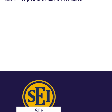
matemáticos. ¡
El futuro está en sus manos
!