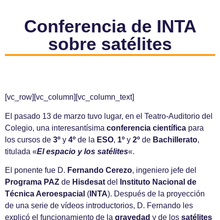
Conferencia de INTA
sobre satélites
[vc_row][vc_column][vc_column_text]
El pasado 13 de marzo tuvo lugar, en el Teatro-Auditorio del
Colegio, una interesantísima
conferencia científica
para
los cursos de
3º
y
4º
de la
ESO
,
1º
y
2º
de
Bachillerato
,
titulada «
El espacio y los satélites
«.
El ponente fue D.
Fernando Cerezo
, ingeniero jefe del
Programa PAZ
de
Hisdesat
del
Instituto Nacional de
Técnica Aeroespacial
(
INTA
). Después de la proyección
de una serie de vídeos introductorios, D. Fernando les
explicó el funcionamiento de la
gravedad
y de los
satélites