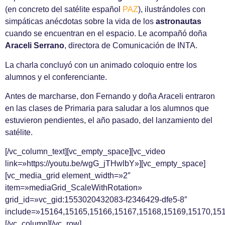
(en concreto del satélite español
PAZ
), ilustrándoles con
simpáticas anécdotas sobre la vida de los
astronautas
cuando se encuentran en el espacio. Le acompañó doña
Araceli Serrano
, directora de Comunicación de INTA.
La charla concluyó con un animado coloquio entre los
alumnos y el conferenciante.
Antes de marcharse, don Fernando y doña Araceli entraron
en las clases de Primaria para saludar a los alumnos que
estuvieron pendientes, el año pasado, del lanzamiento del
satélite.
[/vc_column_text][vc_empty_space][vc_video
link=»https://youtu.be/wgG_jTHwlbY»][vc_empty_space]
[vc_media_grid element_width=»2″
item=»mediaGrid_ScaleWithRotation»
grid_id=»vc_gid:1553020432083-f2346429-dfe5-8″
include=»15164,15165,15166,15167,15168,15169,15170,151
[/vc_column][/vc_row]