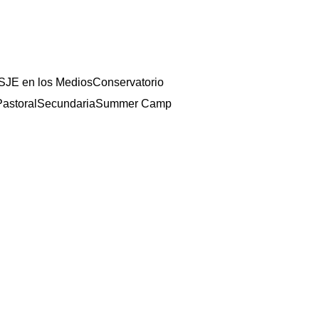
SJE en los Medios
Conservatorio
astoral
Secundaria
Summer Camp