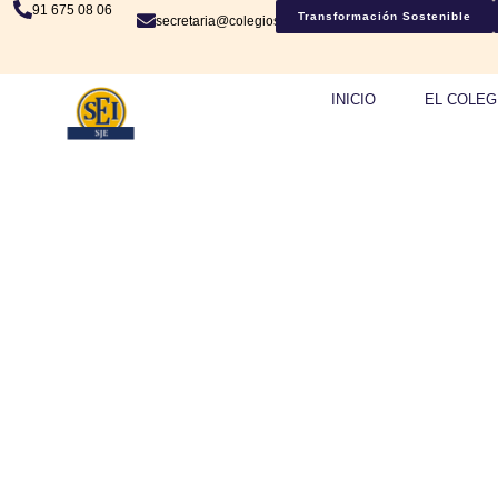
91 675 08 06
Transformación Sostenible
secretaria@colegiosje.es
INICIO
EL COLEG