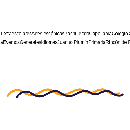
 Extraescolares
Artes escénicas
Bachillerato
Capellanía
Colegio 
ca
Eventos
Generales
Idiomas
Juanito Plumín
Primaria
Rincón de P