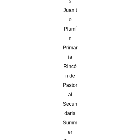
s
Juanit
o
Plumí
n
Primar
ia
Rincó
n de
Pastor
al
Secun
daria
Summ
er