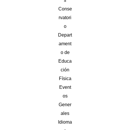
s
Conse
rvatori
o
Depart
ament
o de
Educa
ción
Física
Event
os
Gener
ales
Idioma