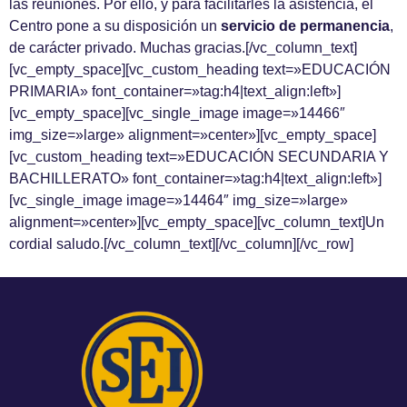
las reuniones. Por ello, y para facilitarles la asistencia, el
Centro pone a su disposición un
servicio de permanencia
,
de carácter privado. Muchas gracias.[/vc_column_text]
[vc_empty_space][vc_custom_heading text=»EDUCACIÓN
PRIMARIA» font_container=»tag:h4|text_align:left»]
[vc_empty_space][vc_single_image image=»14466″
img_size=»large» alignment=»center»][vc_empty_space]
[vc_custom_heading text=»EDUCACIÓN SECUNDARIA Y
BACHILLERATO» font_container=»tag:h4|text_align:left»]
[vc_single_image image=»14464″ img_size=»large»
alignment=»center»][vc_empty_space][vc_column_text]Un
cordial saludo.[/vc_column_text][/vc_column][/vc_row]