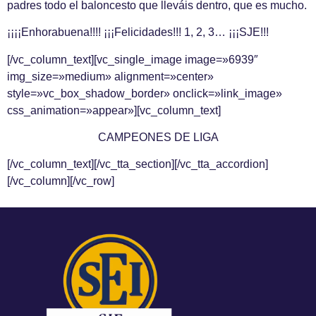
padres todo el baloncesto que lleváis dentro, que es mucho.
¡¡¡¡Enhorabuena!!!! ¡¡¡Felicidades!!! 1, 2, 3… ¡¡¡SJE!!!
[/vc_column_text][vc_single_image image=»6939″
img_size=»medium» alignment=»center»
style=»vc_box_shadow_border» onclick=»link_image»
css_animation=»appear»][vc_column_text]
CAMPEONES DE LIGA
[/vc_column_text][/vc_tta_section][/vc_tta_accordion]
[/vc_column][/vc_row]