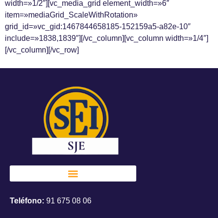
width=»1/2″][vc_media_grid element_width=»6″
item=»mediaGrid_ScaleWithRotation»
grid_id=»vc_gid:1467844658185-152159a5-a82e-10″
include=»1838,1839″][/vc_column][vc_column width=»1/4″]
[/vc_column][/vc_row]
Teléfono:
91 675 08 06