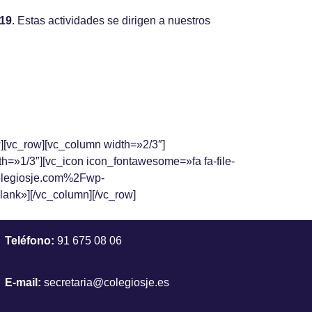
019
. Estas actividades se dirigen a nuestros
][vc_row][vc_column width=»2/3″]
th=»1/3″][vc_icon icon_fontawesome=»fa fa-file-
olegiosje.com%2Fwp-
»][/vc_column][/vc_row]
Teléfono:
91 675 08 06
E-mail:
secretaria@colegiosje.es