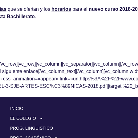
ias
que se ofertan y los
horarios
para el
nuevo curso 2018-2
sta Bachillerato
.
/vc_row][vc_row][vc_column][vc_separator][/vc_column][/vc_row
l siguiente enlace[/vc_column_text][/vc_column][vc_column wid
er» css_animation=»appear» link=»url:https%3A%2F%2Fwww.c
-SJE-ARTES-ESC%C3%89NICAS-2018.pdf||target:%20_blank
INICIO
EL COLEGIO
PROG. LINGÜÍSTICO