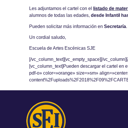
Les adjuntamos el cartel con el
listado de
mater
alumnos de todas las edades,
desde Infantil ha
Pueden solicitar más información en
Secretaría
.
Un cordial saludo,
Escuela de Artes Escénicas SJE
[/vc_column_text][vc_empty_space][/vc_column][
[vc_column_text]Pueden descargar el cartel en e
pdf-o» color=»orange» size=»sm» align=»cent
content%2Fuploads%2F2018%2F09%2FCARTEL-3