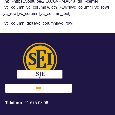
link=»https://youtu.be/2KXQGyF7eA0″ align=»center»]
[/vc_column][vc_column width=»1/6″][/vc_column][/vc_row]
[vc_row][vc_column][vc_column_text]
[/vc_column_text][/vc_column][/vc_row]
Teléfono:
91 675 08 06