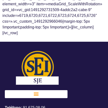
element_width=»3″ item=»mediaGrid_ScaleWithRotation»
grid_id=»vc_gid:1491292731509-4addc2a2-cabe-9″
include=»6719,6720,6721,6722,6723,6724,6725,6726″
css=».vc_custom_1491292966046{margin-top: 5px
!important;padding-top: 5px !important;}»][/vc_column]
[/vc_row]
Teléfono:
91 675 08 06