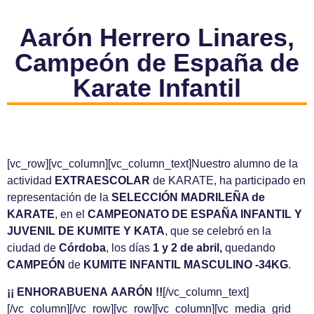
Aarón Herrero Linares,
Campeón de España de
Karate Infantil
[vc_row][vc_column][vc_column_text]Nuestro alumno de la
actividad
EXTRAESCOLAR
de KARATE, ha participado en
representación de la
SELECCIÓN MADRILEÑA de
KARATE
, en el
CAMPEONATO DE ESPAÑA INFANTIL Y
JUVENIL DE KUMITE Y KATA
, que se celebró en la
ciudad de
Córdoba
, los días
1 y 2 de abril,
quedando
CAMPEÓN
de
KUMITE INFANTIL MASCULINO -34KG
.
¡¡ ENHORABUENA AARÓN !!
[/vc_column_text]
[/vc_column][/vc_row][vc_row][vc_column][vc_media_grid