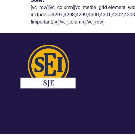
Soler
.
[vc_row][vc_column][vc_media_grid element_w
include=»4297,4298,4299,4300,4301,4302,4303,
!important;}»][/vc_column][/vc_row]