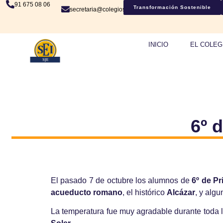
91 675 08 06
Transformación Sostenible
secretaria@colegiosje.es
INICIO
EL COLEG
6º 
El pasado 7 de octubre los alumnos de
6º de Pr
acueducto romano
, el histórico
Alcázar
, y alg
La temperatura fue muy agradable durante toda l