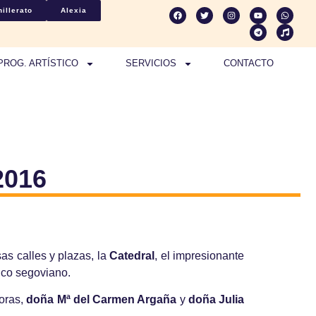
illerato
Alexia
PROG. ARTÍSTICO
SERVICIOS
CONTACTO
2016
sas calles y plazas, la
Catedral
, el impresionante
ico segoviano.
toras,
doña Mª del Carmen Argaña
y
doña Julia