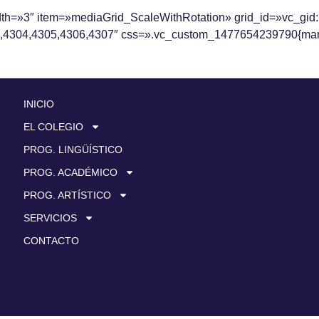
idth=»3″ item=»mediaGrid_ScaleWithRotation» grid_id=»vc_g
4304,4305,4306,4307″ css=».vc_custom_1477654239790{margin
INICIO
EL COLEGIO
PROG. LINGÜÍSTICO
PROG. ACADÉMICO
PROG. ARTÍSTICO
SERVICIOS
CONTACTO