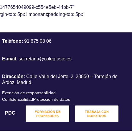
id:1477654049099-c554e5eb-44bb-7″
-top: 5px !important;padding-top: 5px
Teléfono:
91 675 08 06
E-mail:
secretaria@colegiosje.es
Dirección:
Calle Valle del Jerte, 2, 28850 – Torrejón de
Ardoz, Madrid
Exención de responsabilidad
Confidencialidad
Protección de datos
FORMACIÓN DE
TRABAJA CON
PDC
PROFESORES
NOSOTROS