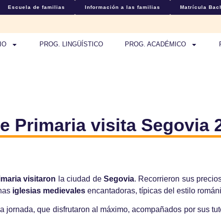
Escuela de familias
Información a las familias
Matrícula Bach
IO
PROG. LINGÜÍSTICO
PROG. ACADÉMICO
de Primaria visita Segovia 
imaria visitaron
la ciudad de
Segovia
. Recorrieron sus precio
unas
iglesias medievales
encantadoras, típicas del estilo román
a jornada, que disfrutaron al máximo, acompañados por sus tu