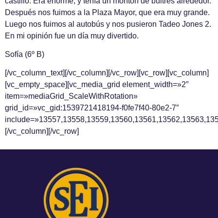
castillo. Era enorme, y tenía un montón de buitres alrededor.
Después nos fuimos a la Plaza Mayor, que era muy grande.
Luego nos fuimos al autobús y nos pusieron Tadeo Jones 2.
En mi opinión fue un día muy divertido.
Sofía (6º B)
[/vc_column_text][/vc_column][/vc_row][vc_row][vc_column]
[vc_empty_space][vc_media_grid element_width=»2″
item=»mediaGrid_ScaleWithRotation»
grid_id=»vc_gid:1539721418194-f0fe7f40-80e2-7″
include=»13557,13558,13559,13560,13561,13562,13563,13
[/vc_column][/vc_row]