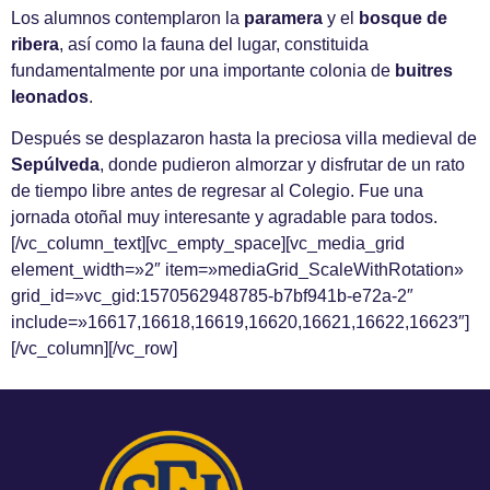
Los alumnos contemplaron la
paramera
y el
bosque de
ribera
, así como la fauna del lugar, constituida
fundamentalmente por una importante colonia de
buitres
leonados
.
Después se desplazaron hasta la preciosa villa medieval de
Sepúlveda
, donde pudieron almorzar y disfrutar de un rato
de tiempo libre antes de regresar al Colegio. Fue una
jornada otoñal muy interesante y agradable para todos.
[/vc_column_text][vc_empty_space][vc_media_grid
element_width=»2″ item=»mediaGrid_ScaleWithRotation»
grid_id=»vc_gid:1570562948785-b7bf941b-e72a-2″
include=»16617,16618,16619,16620,16621,16622,16623″]
[/vc_column][/vc_row]