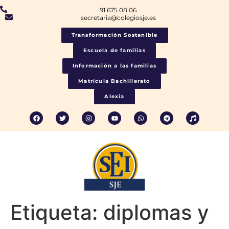
91 675 08 06
secretaria@colegiosje.es
Transformación Sostenible
Escuela de familias
Información a las familias
Matrícula Bachillerato
Alexia
Etiqueta:
diplomas y