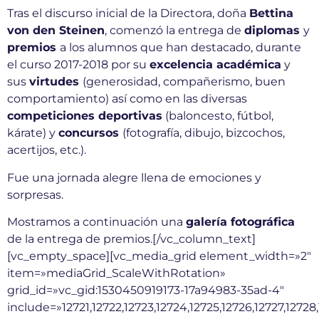
Tras el discurso inicial de la Directora, doña
Bettina
von den Steinen
, comenzó la entrega de
diplomas
y
premios
a los alumnos que han destacado, durante
el curso 2017-2018 por su
excelencia académica
y
sus
virtudes
(generosidad, compañerismo, buen
comportamiento) así como en las diversas
competiciones deportivas
(baloncesto, fútbol,
kárate) y
concursos
(fotografía, dibujo, bizcochos,
acertijos, etc.).
Fue una jornada alegre llena de emociones y
sorpresas.
Mostramos a continuación una
galería fotográfica
de la entrega de premios.[/vc_column_text]
[vc_empty_space][vc_media_grid element_width=»2″
item=»mediaGrid_ScaleWithRotation»
grid_id=»vc_gid:1530450919173-17a94983-35ad-4″
include=»12721,12722,12723,12724,12725,12726,12727,12728,