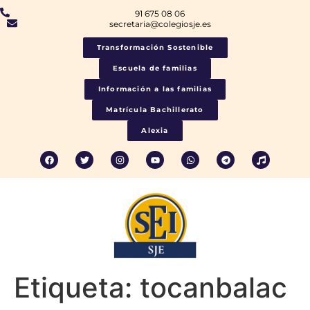
91 675 08 06
secretaria@colegiosje.es
Transformación Sostenible
Escuela de familias
Información a las familias
Matrícula Bachillerato
Alexia
Etiqueta:
tocanbalac