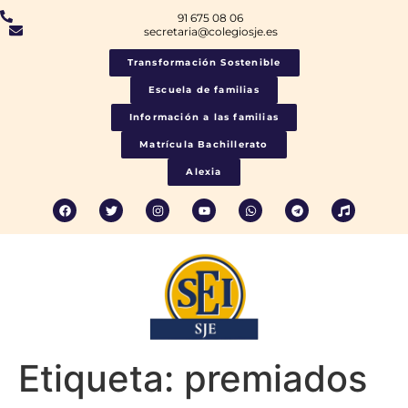
91 675 08 06
secretaria@colegiosje.es
Transformación Sostenible
Escuela de familias
Información a las familias
Matrícula Bachillerato
Alexia
Etiqueta:
premiados