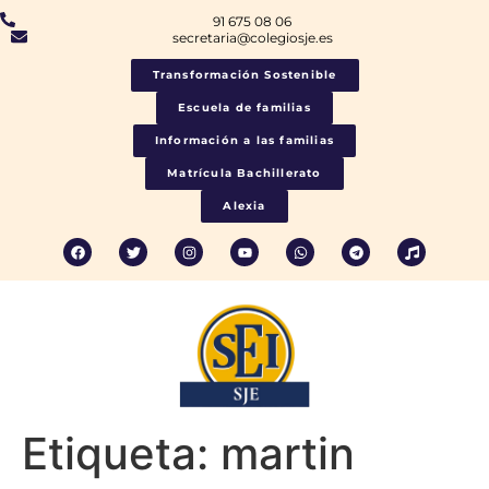
91 675 08 06
secretaria@colegiosje.es
Transformación Sostenible
Escuela de familias
Información a las familias
Matrícula Bachillerato
Alexia
Etiqueta:
martin