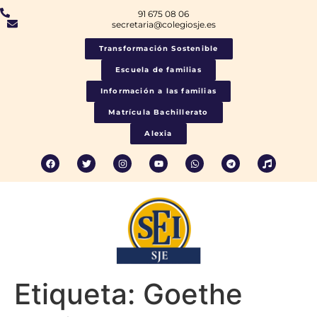
91 675 08 06
secretaria@colegiosje.es
Transformación Sostenible
Escuela de familias
Información a las familias
Matrícula Bachillerato
Alexia
Etiqueta:
Goethe