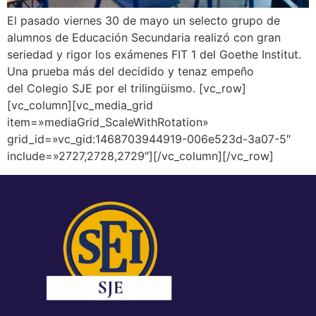
El pasado viernes 30 de mayo un selecto grupo de
alumnos de Educación Secundaria realizó con gran
seriedad y rigor los exámenes FIT 1 del Goethe Institut.
Una prueba más del decidido y tenaz empeño
del Colegio SJE por el trilingüismo. [vc_row]
[vc_column][vc_media_grid
item=»mediaGrid_ScaleWithRotation»
grid_id=»vc_gid:1468703944919-006e523d-3a07-5″
include=»2727,2728,2729″][/vc_column][/vc_row]