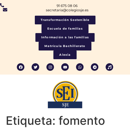
91 675 08 06
secretaria@colegiosje.es
Transformación Sostenible
Escuela de familias
Información a las familias
Matrícula Bachillerato
Alexia
Etiqueta:
fomento