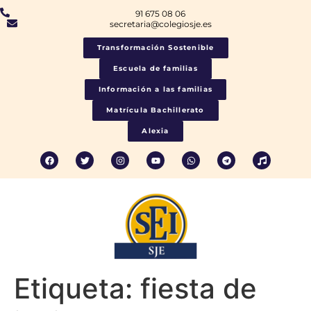
91 675 08 06
secretaria@colegiosje.es
Transformación Sostenible
Escuela de familias
Información a las familias
Matrícula Bachillerato
Alexia
Etiqueta:
fiesta de