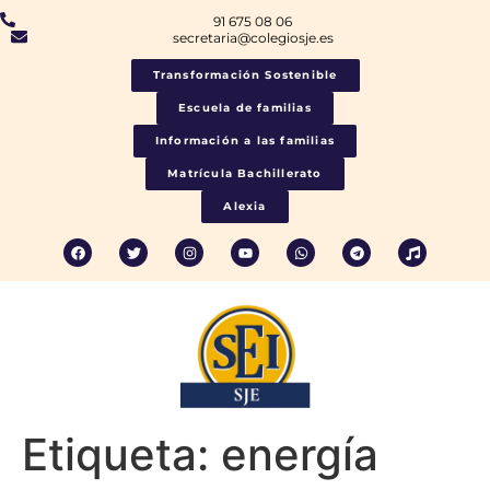
91 675 08 06
secretaria@colegiosje.es
Transformación Sostenible
Escuela de familias
Información a las familias
Matrícula Bachillerato
Alexia
Etiqueta:
energía