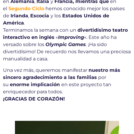
en
Alemania
,
Italia
y
Francia, mientras que
en
el
Segundo Ciclo
hemos conocido mejor los países
de
Irlanda
,
Escocia
y los
Estados Unidos de
América
.
Terminamos la semana con un
divertidísimo teatro
interactivo en inglés
«
Improving
«. Este año ha
versado sobre los
Olympic Games
.
¡Ha sido
divertidísimo! De recuerdo nos llevamos una preciosa
manualidad a casa.
Una vez más, queremos manifestar
nuestro más
sincero agradecimiento a las familias
por
su
enorme implicación
en este proyecto tan
enriquecedor para todos.
¡GRACIAS DE CORAZÓN!