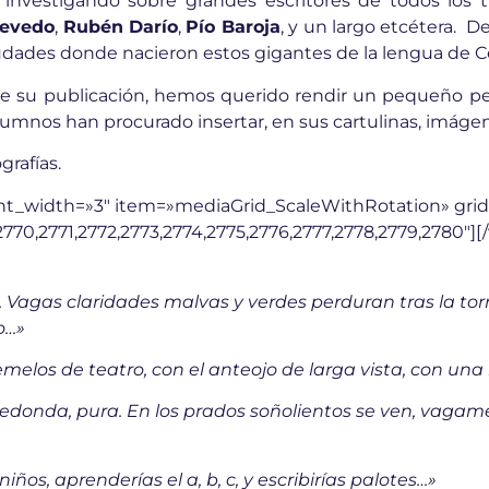
investigando sobre grandes escritores de todos los 
uevedo
,
Rubén Darío
,
Pío Baroja
, y un largo etcétera.
udades donde nacieron estos gigantes de la lengua de C
de su publicación, hemos querido rendir un pequeño pe
umnos han procurado insertar, en sus cartulinas, imágene
rafías.
nt_width=»3″ item=»mediaGrid_ScaleWithRotation» gri
2770,2771,2772,2773,2774,2775,2776,2777,2778,2779,2780″
agas claridades malvas y verdes perduran tras la torre 
o…»
emelos de teatro, con el anteojo de larga vista, con un
redonda, pura. En los prados soñolientos se ven, vagam
niños, aprenderías el a, b, c, y escribirías palotes…»