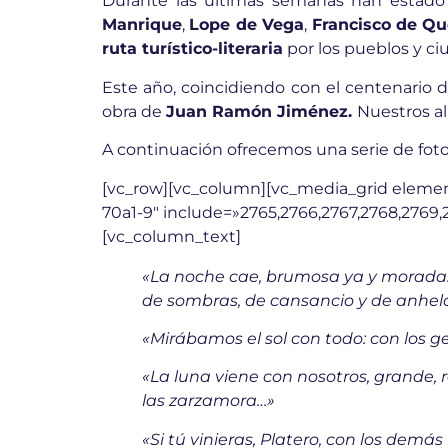
Durante las últimas semanas han estado 
Manrique
,
Lope de Vega
,
Francisco de Q
ruta turístico-literaria
por los pueblos y ci
Este año, coincidiendo con el centenario 
obra de
Juan Ramón Jiménez.
Nuestros al
A continuación ofrecemos una serie de fotog
[vc_row][vc_column][vc_media_grid eleme
70a1-9″ include=»2765,2766,2767,2768,2769,
[vc_column_text]
«La noche cae, brumosa ya y morada. V
de sombras, de cansancio y de anhel
«Mirábamos el sol con todo: con los g
«La luna viene con nosotros, grande, 
las zarzamora…»
«Si tú vinieras, Platero, con los demás 