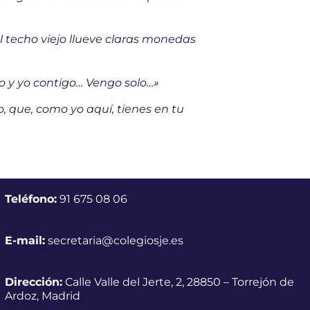
l techo viejo llueve claras monedas
o y yo contigo… Vengo solo…»
o, que, como yo aquí, tienes en tu
Teléfono:
91 675 08 06
E-mail:
secretaria@colegiosje.es
Dirección:
Calle Valle del Jerte, 2, 28850 – Torrejón de
Ardoz, Madrid