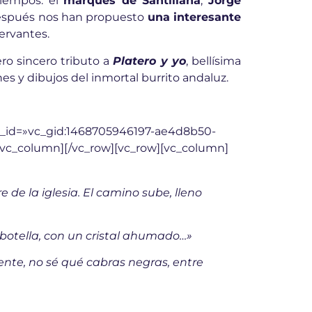
tiempos: el
marqués de Santillana
,
Jorge
 Después nos han propuesto
una interesante
ervantes.
ro sincero tributo a
Platero y yo
, bellísima
s y dibujos del inmortal burrito andaluz.
d_id=»vc_gid:1468705946197-ae4d8b50-
][/vc_column][/vc_row][vc_row][vc_column]
de la iglesia. El camino sube, lleno
a botella, con un cristal ahumado…»
ente, no sé qué cabras negras, entre