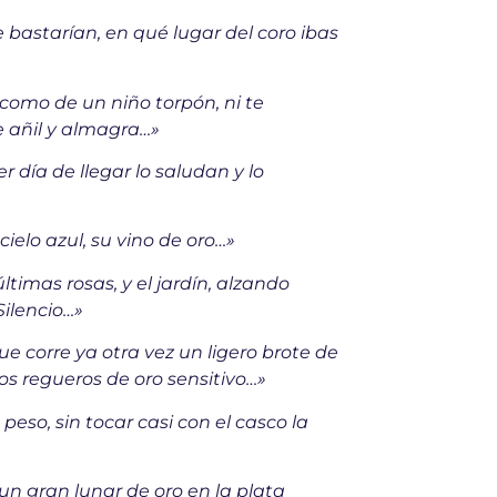
te bastarían, en qué lugar del coro ibas
i como de un niño torpón, ni te
de añil y almagra…»
 día de llegar lo saludan y lo
ielo azul, su vino de oro…»
ltimas rosas, y el jardín, alzando
ilencio…»
ue corre ya otra vez un ligero brote de
gos regueros de oro sensitivo…»
eso, sin tocar casi con el casco la
un gran lunar de oro en la plata