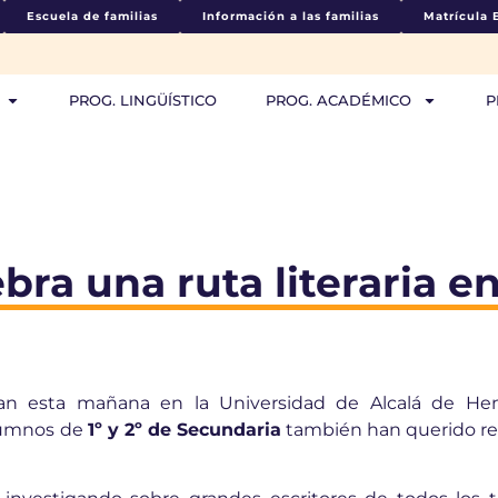
Escuela de familias
Información a las familias
Matrícula 
PROG. LINGÜÍSTICO
PROG. ACADÉMICO
P
ra una ruta literaria en
an esta mañana en la Universidad de Alcalá de He
alumnos de
1º y 2º de Secundaria
también han querido ren