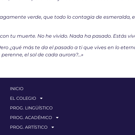
, vagamente verde, que todo lo contagia de esmeralda, e
con tu muerte. No he vivido. Nada ha pasado. Estás viv
 Pero ¿qué más te da el pasado a ti que vives en lo etern
perenne, el sol de cada aurora?…»
INICIO
EL COLEGIO
PROG. LINGÜÍSTICO
PROG. ACADÉMICO
PROG. ARTÍSTICO