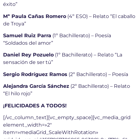
éxito”
Mª Paula Cañas Romero
(4º ESO) – Relato “El caballo
de Troya”
Samuel Ruiz Parra
(1º Bachillerato) – Poesía
“Soldados del amor”
Daniel Rey Pozuelo
(1º Bachillerato) – Relato “La
sensación de ser tú”
Sergio Rodríguez Ramos
(2º Bachillerato) – Poesía
Alejandra García Sánchez
(2º Bachillerato) – Relato
“El hilo rojo”
¡FELICIDADES A TODOS!
[/vc_column_text][vc_empty_space][vc_media_grid
element_width=»2″
item=»mediaGrid_ScaleWithRotation»