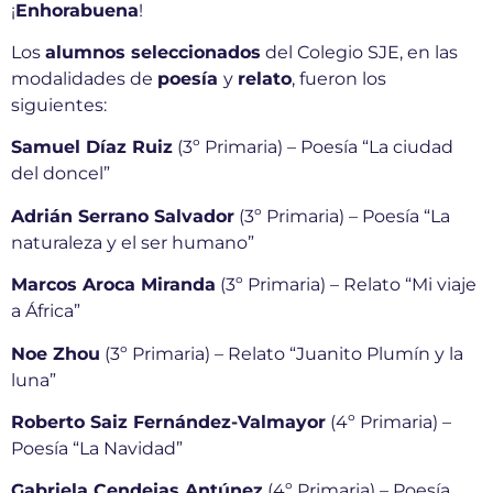
¡
Enhorabuena
!
Los
alumnos seleccionados
del Colegio SJE, en las
modalidades de
poesía
y
relato
, fueron los
siguientes:
Samuel Díaz Ruiz
(3º Primaria) – Poesía “La ciudad
del doncel”
Adrián Serrano Salvador
(3º Primaria) – Poesía “La
naturaleza y el ser humano”
Marcos Aroca Miranda
(3º Primaria) – Relato “Mi viaje
a África”
Noe Zhou
(3º Primaria) – Relato “Juanito Plumín y la
luna”
Roberto Saiz Fernández-Valmayor
(4º Primaria) –
Poesía “La Navidad”
Gabriela Cendejas Antúnez
(4º Primaria) – Poesía