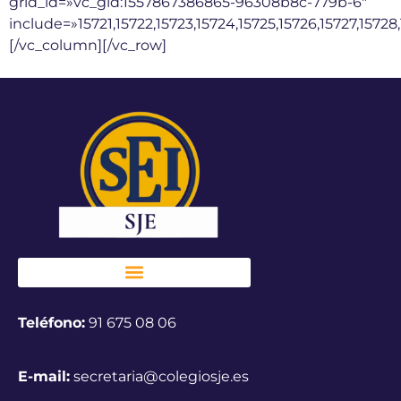
grid_id=»vc_gid:1557867386865-96308b8c-779b-6″
include=»15721,15722,15723,15724,15725,15726,15727,15728,
[/vc_column][/vc_row]
Teléfono:
91 675 08 06
E-mail:
secretaria@colegiosje.es