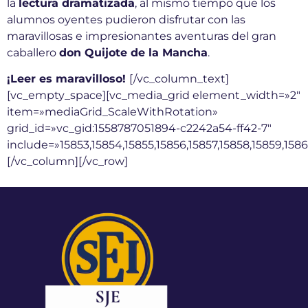
la
lectura dramatizada
, al mismo tiempo que los
alumnos oyentes pudieron disfrutar con las
maravillosas e impresionantes aventuras del gran
caballero
don Quijote de la Mancha
.
¡Leer es maravilloso!
[/vc_column_text]
[vc_empty_space][vc_media_grid element_width=»2″
item=»mediaGrid_ScaleWithRotation»
grid_id=»vc_gid:1558787051894-c2242a54-ff42-7″
include=»15853,15854,15855,15856,15857,15858,15859,1586
[/vc_column][/vc_row]