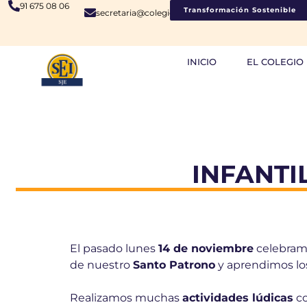
91 675 08 06
Transformación Sostenible
secretaria@colegiosje.es
INICIO
EL COLEGIO
INFANTI
El pasado lunes
14 de noviembre
celebram
de nuestro
Santo Patrono
y aprendimos l
Realizamos muchas
actividades lúdicas
c