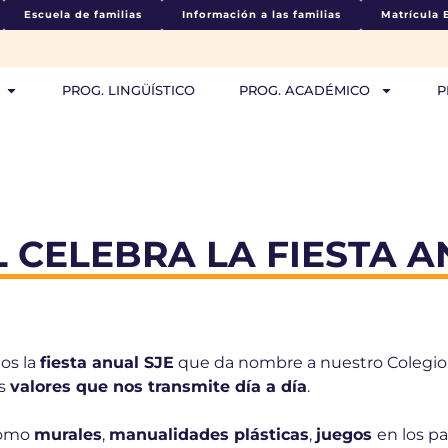
Escuela de familias
Información a las familias
Matrícula 
PROG. LINGÜÍSTICO
PROG. ACADÉMICO
P
L CELEBRA LA FIESTA A
os la
fiesta anual SJE
que da nombre a nuestro Colegio:
os
valores que nos transmite día a día
.
omo
murales
,
manualidades plásticas
,
juegos
en los p