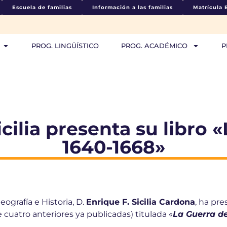
Escuela de familias
Información a las familias
Matrícula 
PROG. LINGÜÍSTICO
PROG. ACADÉMICO
P
icilia presenta su libro 
1640-1668»
ografía e Historia, D.
Enrique F. Sicilia Cardona
, ha pre
e cuatro anteriores ya publicadas) titulada «
La Guerra de