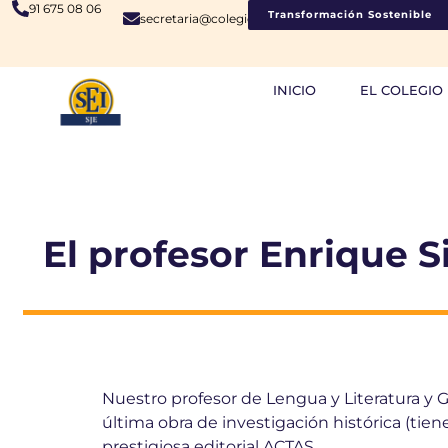
91 675 08 06
Transformación Sostenible
secretaria@colegiosje.es
INICIO
EL COLEGIO
El profesor Enrique S
Nuestro profesor de Lengua y Literatura y Ge
última obra de investigación histórica (tien
prestigiosa editorial ACTAS.