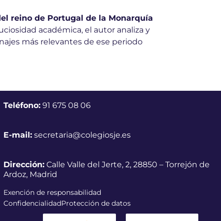
el reino de Portugal de la Monarquía
nuciosidad académica, el autor analiza y
sonajes más relevantes de ese periodo
Teléfono:
91 675 08 06
E-mail:
secretaria@colegiosje.es
Dirección:
Calle Valle del Jerte, 2, 28850 – Torrejón de
Ardoz, Madrid
Exención de responsabilidad
Confidencialidad
Protección de datos