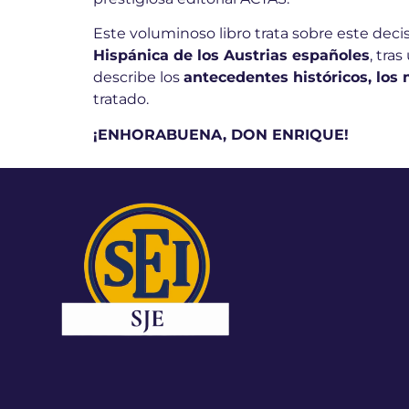
Este voluminoso libro trata sobre este dec
Hispánica de los Austrias españoles
, tra
describe los
antecedentes históricos, los
tratado.
¡ENHORABUENA, DON ENRIQUE!