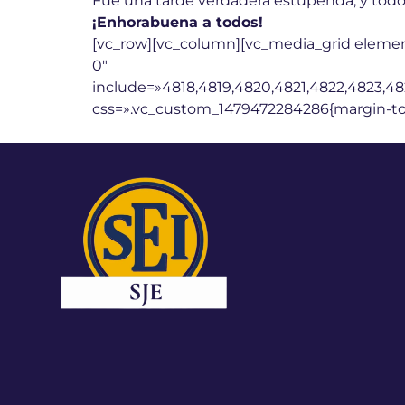
Fue una tarde verdadera estupenda, y todos 
¡Enhorabuena a todos!
[vc_row][vc_column][vc_media_grid eleme
0″
include=»4818,4819,4820,4821,4822,4823,4
css=».vc_custom_1479472284286{margin-top: