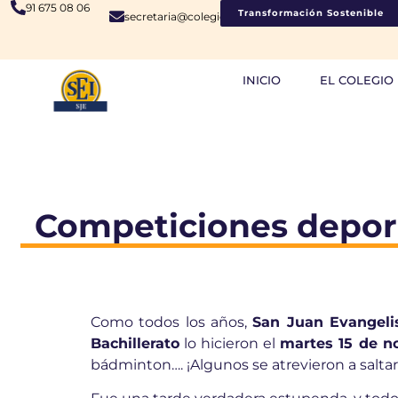
91 675 08 06
Transformación Sostenible
secretaria@colegiosje.es
INICIO
EL COLEGIO
Competiciones deporti
Como todos los años,
San Juan Evangeli
Bachillerato
lo hicieron el
martes 15 de n
bádminton…. ¡Algunos se atrevieron a saltar