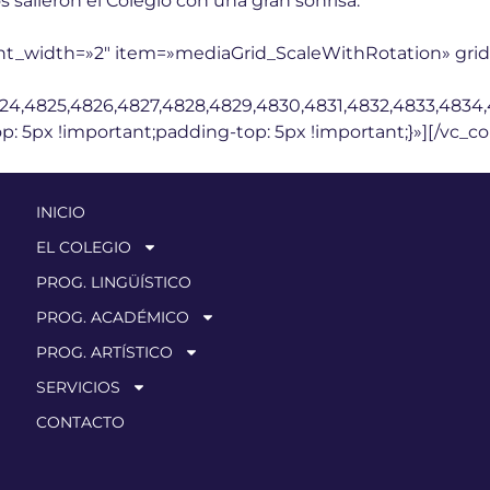
salieron el Colegio con una gran sonrisa.
nt_width=»2″ item=»mediaGrid_ScaleWithRotation» grid
824,4825,4826,4827,4828,4829,4830,4831,4832,4833,483
 5px !important;padding-top: 5px !important;}»][/vc_c
INICIO
EL COLEGIO
PROG. LINGÜÍSTICO
PROG. ACADÉMICO
PROG. ARTÍSTICO
SERVICIOS
CONTACTO