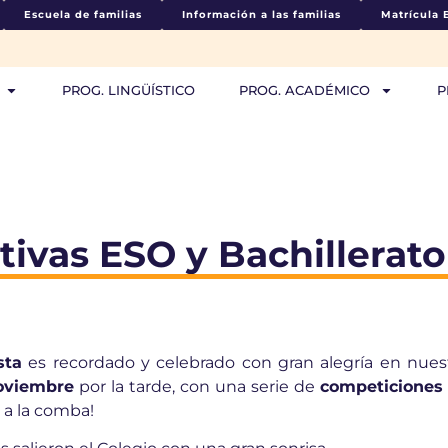
Escuela de familias
Información a las familias
Matrícula 
PROG. LINGÜÍSTICO
PROG. ACADÉMICO
P
vas ESO y Bachillerato 
sta
es recordado y celebrado con gran alegría en nues
oviembre
por la tarde, con una serie de
competiciones
 a la comba!