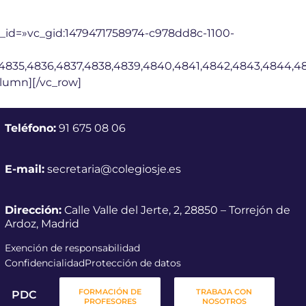
_id=»vc_gid:1479471758974-c978dd8c-1100-
4,4835,4836,4837,4838,4839,4840,4841,4842,4843,4844,4
olumn][/vc_row]
Teléfono:
91 675 08 06
E-mail:
secretaria@colegiosje.es
Dirección:
Calle Valle del Jerte, 2, 28850 – Torrejón de
Ardoz, Madrid
Exención de responsabilidad
Confidencialidad
Protección de datos
FORMACIÓN DE
TRABAJA CON
PDC
PROFESORES
NOSOTROS