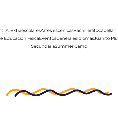
til
A. Extraescolares
Artes escénicas
Bachillerato
Capellaní
 Educación Física
Eventos
Generales
Idiomas
Juanito Pl
Secundaria
Summer Camp