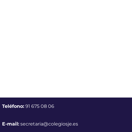
Teléfono:
91 675 08 06
E-mail:
secretaria@colegiosje.es