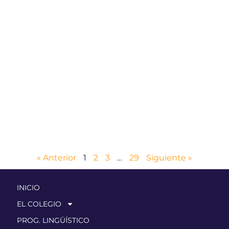
« Anterior
1
2
3
…
29
Siguiente »
INICIO
EL COLEGIO
PROG. LINGÜÍSTICO