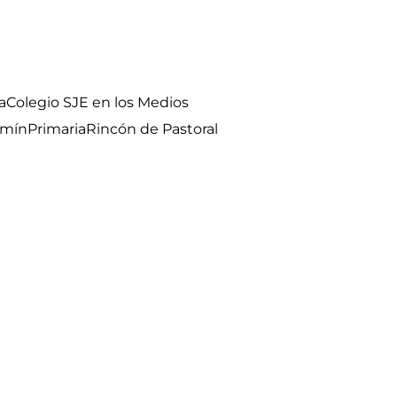
a
Colegio SJE en los Medios
umín
Primaria
Rincón de Pastoral