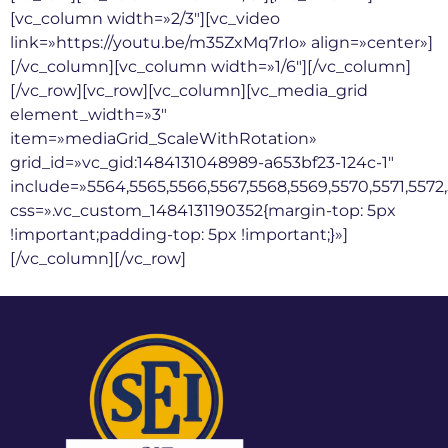
[vc_column width=»2/3″][vc_video
link=»https://youtu.be/m35ZxMq7rIo» align=»center»]
[/vc_column][vc_column width=»1/6″][/vc_column]
[/vc_row][vc_row][vc_column][vc_media_grid
element_width=»3″
item=»mediaGrid_ScaleWithRotation»
grid_id=»vc_gid:1484131048989-a653bf23-124c-1″
include=»5564,5565,5566,5567,5568,5569,5570,5571,5572,
css=».vc_custom_1484131190352{margin-top: 5px
!important;padding-top: 5px !important;}»]
[/vc_column][/vc_row]