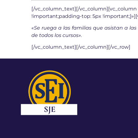
[/vc_column_text][/vc_column][vc_column 
!important;padding-top: 5px !important;}»
«Se ruega a las familias que asistan a la
de todos los cursos».
[/vc_column_text][/vc_column][/vc_row]