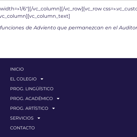
width=»1/6″][/vc_column][/vc_row][vc_row css=».vc_cu
][vc_column][vc_column_text]
s funciones de Adviento que permanezcan en el Auditori
INICIO
EL COLEGIO
PROG. LINGÜÍSTICO
PROG. ACADÉMICO
PROG. ARTÍSTICO
SERVICIOS
CONTACTO