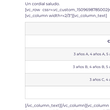
Un cordial saludo.
[vc_row css=».vc_custom_1509698785002{m
[vc_column width=»2/3″][vc_column_text]
C
3 años A, 4 años A, 5 
3 años B, 4 años B, 5 
3 años C, 4 
[/vc_column_text][/vc_column][vc_column 