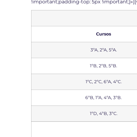
!important;padding-top: 5px !important;}»
Cursos
3ºA, 2ºA, 5ºA.
1ºB, 2ºB, 5ºB.
1ºC, 2ºC, 6ºA, 4ºC.
6ºB, 1ºA, 4ºA, 3ºB.
1ºD, 4ºB, 3ºC.