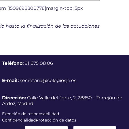
stom_1509698800778{margin-top: 5px
o hasta la finalización de las actuaciones
Teléfono:
91 675 08 06
E-mail:
secretaria@colegiosje.es
Dirección:
Calle Valle del Jerte, 2, 28850 – Torrejón de
Ardoz, Madrid
Exención de responsabilidad
Confidencialidad
Protección de datos